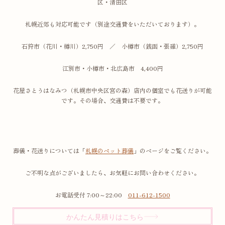
区・清田区
札幌近郊も対応可能です（別途交通費をいただいております）。
石狩市（花川・樽川）2,750円 ／ 小樽市（銭函・張碓）2,750円
江別市・小樽市・北広島市 4,400円
花屋さとうはなみつ（札幌市中央区宮の森）店内の個室でも花送りが可能
です。その場合、交通費は不要です。
葬儀・花送りについては「
札幌のペット葬儀
」のページをご覧ください。
ご不明な点がございましたら、お気軽にお問い合わせください。
お電話受付 7:00～22:00
011-612-1500
かんたん見積りはこちら