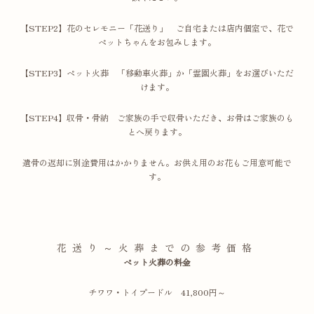
【STEP2】花のセレモニー「花送り」 ご自宅または店内個室で、花で
ペットちゃんをお包みします。
【STEP3】ペット火葬 「移動車火葬」か「霊園火葬」をお選びいただ
けます。
【STEP4】収骨・骨納 ご家族の手で収骨いただき、お骨はご家族のも
とへ戻ります。
遺骨の返却に別途費用はかかりません。お供え用のお花もご用意可能で
す。
花送り～火葬までの参考価格
ペット火葬の料金
チワワ・トイプードル 41,800円～