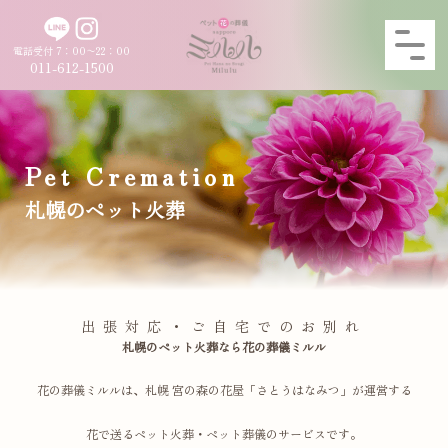
電話受付 7：00〜22：00
011-612-1500
Pet Cremation
札幌のペット火葬
出張対応・ご自宅でのお別れ
札幌のペット火葬なら花の葬儀ミルル
花の葬儀ミルルは、札幌 宮の森の花屋「さとうはなみつ」が運営する
花で送るペット火葬・ペット葬儀のサービスです。